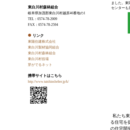
ました。東
東白川村森林組合
センターも
岐阜県加茂郡東白川村越原46番地の1
TEL：0574-78-2009
FAX：0574-78-2594
リンク
東陽住建株式会社
東白川製材協同組合
東白川村森林組合
東白川村役場
芽がでるネット
携帯サイトはこちら
http://www.taishinshelter.jp/k/
私たち東
る住宅を
の住宅開