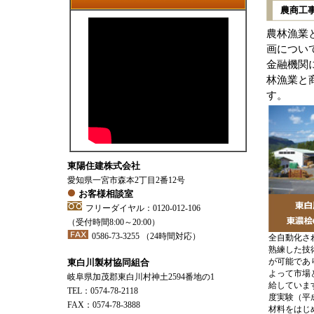
農商工
農林漁業
画につい
金融機関
林漁業と
す。
東陽住建株式会社
愛知県一宮市森本2丁目2番12号
お客様相談室
フリーダイヤル：0120-012-106
（受付時間8:00～20:00）
0586-73-3255
（24時間対応）
全自動化さ
熟練した技
が可能であ
東白川製材協同組合
よって市場
岐阜県加茂郡東白川村神土2594番地の1
給していま
TEL：0574-78-2118
度実験（平成
FAX：0574-78-3888
材料をはじ