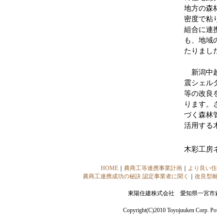
地方の森
密度で粘
組合に連
も、地域
たりまし
新潟中越
震シェル
等の改良
ります。
づく森林
活用する
木彩工房
HOME
｜
農商工等連携事業計画
｜
より良い住
農商工連携成功の秘訣 認定事業者に聞く
｜
改良型
東陽住建株式会社 愛知県一宮市森本2
Copyright(C)2010 Toyojuuken Corp. P