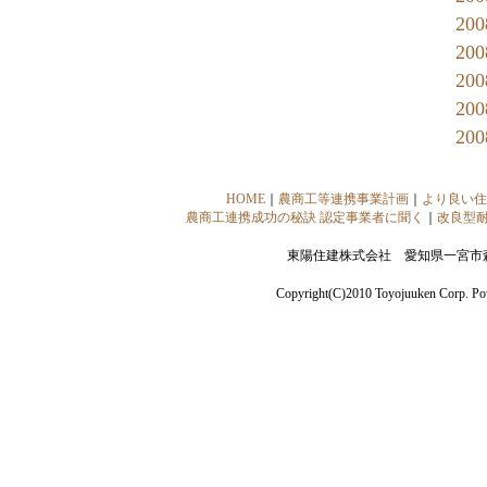
20
20
20
20
20
HOME
｜
農商工等連携事業計画
｜
より良い住
農商工連携成功の秘訣 認定事業者に聞く
｜
改良型
東陽住建株式会社 愛知県一宮市森本2
Copyright(C)2010 Toyojuuken Corp. P