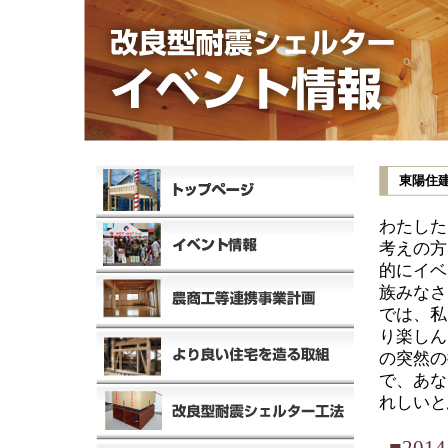
東陽住
わたした
考えの方
的にイベ
族みなさ
では、私
り楽しん
の突然の
で、あな
れしいと