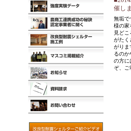
■20
催し
無垢で
様の家
見どこ
がたく
がりま
るのか
の方に
ぞ、ご