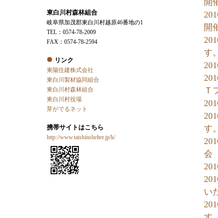
開
東白川村森林組合
2
岐阜県加茂郡東白川村越原46番地の1
開
TEL：0574-78-2009
2
FAX：0574-78-2594
す
リンク
2
東陽住建株式会社
2
東白川製材協同組合
Ｔ
東白川村森林組合
東白川村役場
2
芽がでるネット
20
携帯サイトはこちら
す
http://www.taishinshelter.jp/k/
2
会
2
2
い
20
す